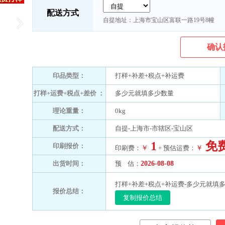
配送方式
自提地址：上海市宝山区富联一路19号8幢
确认
印品类型：
打样+补差+税点+补运费
打样+运费+税点+差价 ：
多少元就填多少数量
理论重量：
0kg
配送方式：
自提-上海市-市辖区-宝山区
1
免
印刷报价：
印刷费：
￥
+ 预估运费：
￥
出货时间：
预 估：
2026-08-08
打样+补差+税点+补运费-多少元就填多
报价总结：
复制报价总结