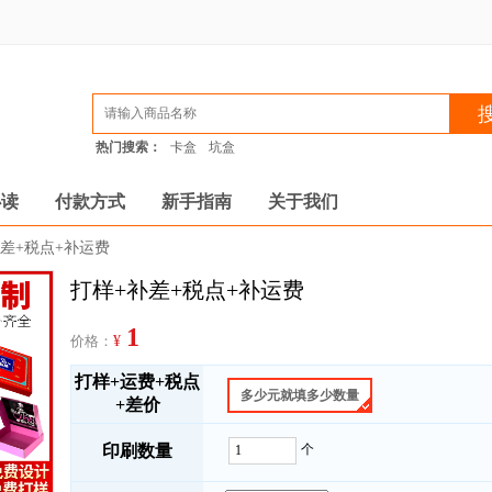
热门搜索：
卡盒
坑盒
必读
付款方式
新手指南
关于我们
差+税点+补运费
打样+补差+税点+补运费
1
价格：
¥
打样+运费+税点
多少元就填多少数量
+差价
印刷数量
个