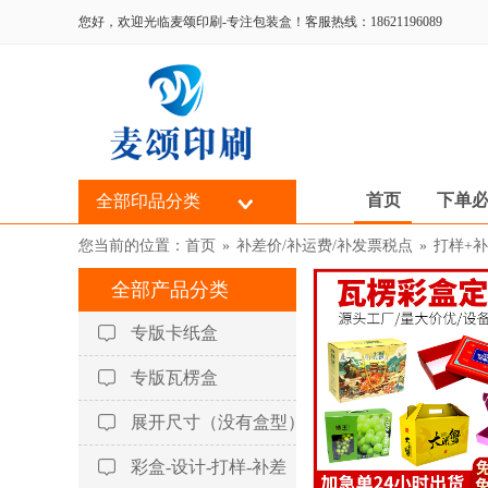
您好，欢迎光临麦颂印刷-专注包装盒！客服热线：18621196089
首页
下单
全部印品分类
您当前的位置：
首页
»
补差价/补运费/补发票税点
»
打样+补
全部产品分类
专版卡纸盒
专版瓦楞盒
展开尺寸（没有盒型）
彩盒-设计-打样-补差