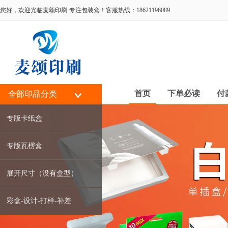
您好，欢迎光临麦颂印刷-专注包装盒！客服热线：18621196089
首页
下单必读
付
全部印品分类
专版卡纸盒
专版瓦楞盒
展开尺寸（没有盒型）
彩盒-设计-打样-补差