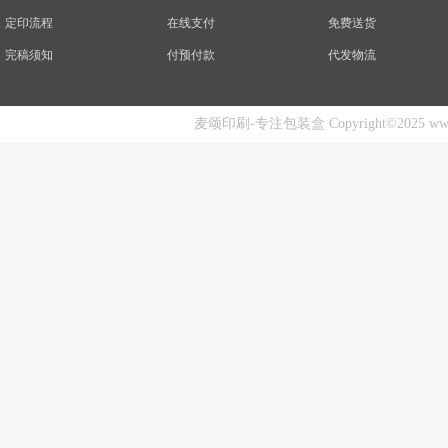
定印流程
在线支付
免费送货
完稿须知
付预付款
代发物流
麦颂印刷-专注包装盒 Copyright©2025 www.mai